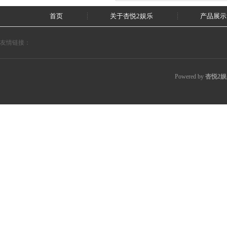
首页
关于杏悦2娱乐
产品展示
友情链接：
Powered by
杏悦2